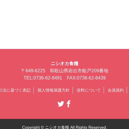
ニシオカ食糧
〒649-6225 和歌山県岩出市船戸209番地
TEL:0736-62-8491 FAX:0736-62-8439
引法に基づく表記
個人情報保護方針
送料について
会員規約
Copyright © ニシオカ食糧 All Rights Reserved.