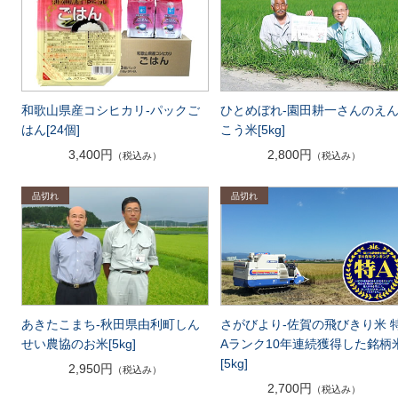
和歌山県産コシヒカリ-パックご
ひとめぼれ-園田耕一さんのえ
はん[24個]
こう米[5kg]
3,400円
2,800円
（税込み）
（税込み）
さがびより-佐賀の飛びきり米 
あきたこまち-秋田県由利町しん
Aランク10年連続獲得した銘柄
せい農協のお米[5kg]
[5kg]
2,950円
（税込み）
2,700円
（税込み）