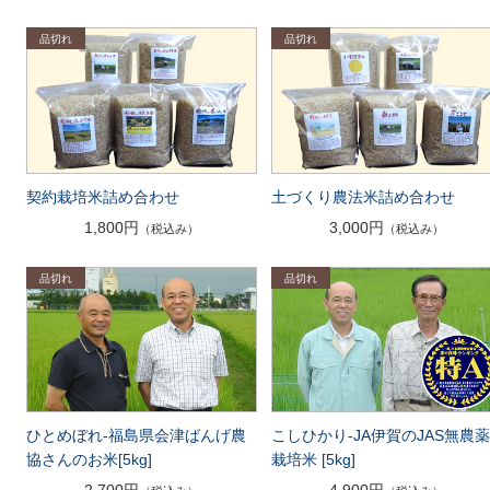
契約栽培米詰め合わせ
土づくり農法米詰め合わせ
1,800円
3,000円
（税込み）
（税込み）
ひとめぼれ-福島県会津ばんげ農
こしひかり-JA伊賀のJAS無農
協さんのお米[5kg]
栽培米 [5kg]