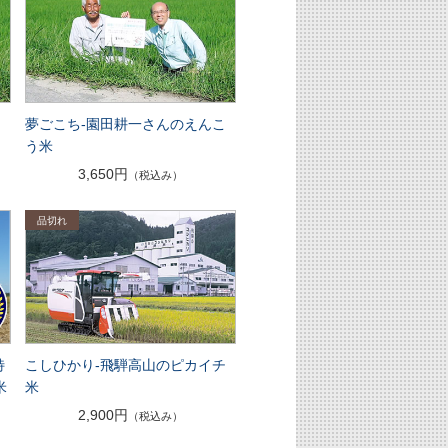
ん
夢ごこち-園田耕一さんのえんこ
う米
3,650円
（税込み）
特
こしひかり-飛騨高山のピカイチ
米
米
2,900円
（税込み）