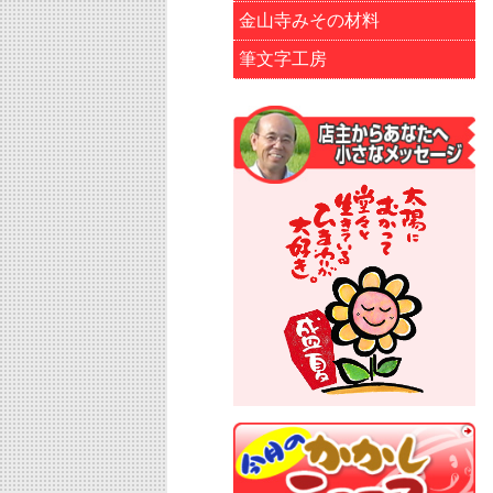
金山寺みその材料
筆文字工房