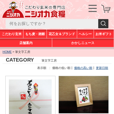
こだわり玄米
もち麦・雑穀
花乙女＆ブランド
ヘルシー
お米ギフト
店舗案内
かかしニュース
HOME
筆文字工房
CATEGORY
筆文字工房
表示順 :
価格の低い順
価格の高い順
更新日順