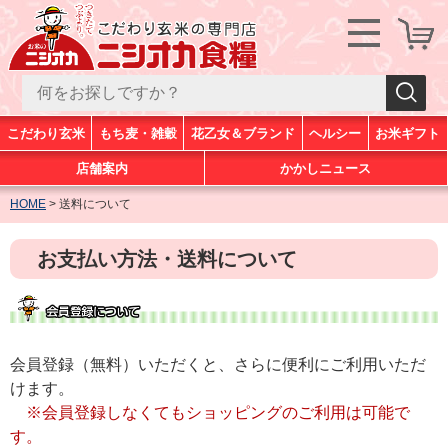
こだわり玄米
もち麦・雑穀
花乙女＆ブランド
ヘルシー
お米ギフト
店舗案内
かかしニュース
HOME
送料について
お支払い方法・送料について
会員登録（無料）いただくと、さらに便利にご利用いただ
けます。
※会員登録しなくてもショッピングのご利用は可能で
す。