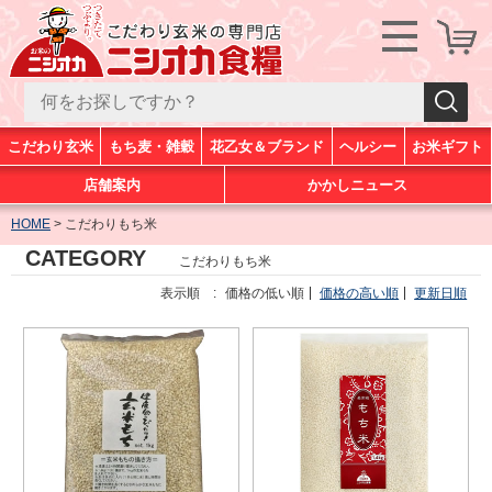
こだわり玄米
もち麦・雑穀
花乙女＆ブランド
ヘルシー
お米ギフト
店舗案内
かかしニュース
HOME
こだわりもち米
CATEGORY
こだわりもち米
表示順 :
価格の低い順
価格の高い順
更新日順