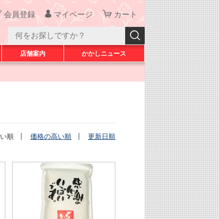
会員登録
マイページ
カート
店舗案内
かかしニュース
い順
価格の高い順
更新日順