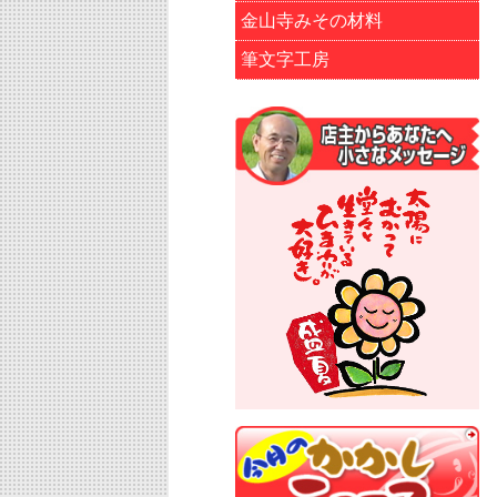
金山寺みその材料
筆文字工房