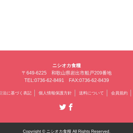
ニシオカ食糧
〒649-6225 和歌山県岩出市船戸209番地
TEL:0736-62-8491 FAX:0736-62-8439
引法に基づく表記
個人情報保護方針
送料について
会員規約
Copyright © ニシオカ食糧 All Rights Reserved.