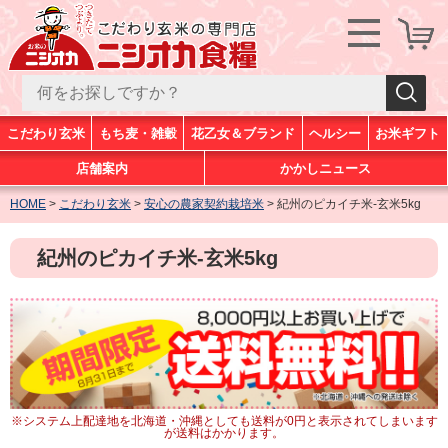
こだわり玄米
もち麦・雑穀
花乙女＆ブランド
ヘルシー
お米ギフト
店舗案内
かかしニュース
HOME
こだわり玄米
安心の農家契約栽培米
紀州のピカイチ米-玄米5kg
紀州のピカイチ米-玄米5kg
※システム上配達地を北海道・沖縄としても送料が0円と表示されてしまいます
が送料はかかります。