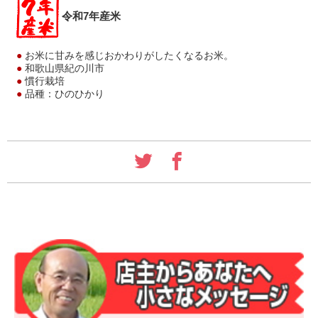
令和7年産米
●
お米に甘みを感じおかわりがしたくなるお米。
●
和歌山県紀の川市
●
慣行栽培
●
品種：ひのひかり