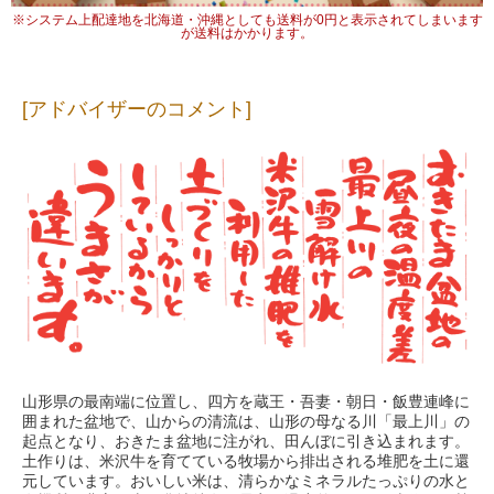
※システム上配達地を北海道・沖縄としても送料が0円と表示されてしまいます
が送料はかかります。
[アドバイザーのコメント]
山形県の最南端に位置し、四方を蔵王・吾妻・朝日・飯豊連峰に
囲まれた盆地で、山からの清流は、山形の母なる川「最上川」の
起点となり、おきたま盆地に注がれ、田んぼに引き込まれます。
土作りは、米沢牛を育てている牧場から排出される堆肥を土に還
元しています。おいしい米は、清らかなミネラルたっぷりの水と