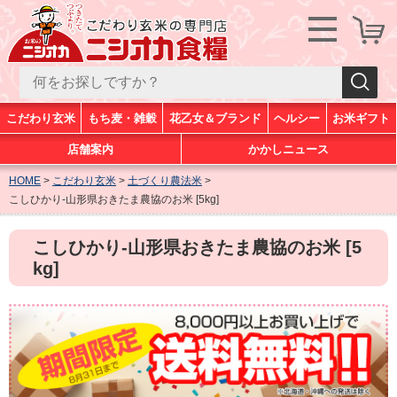
こだわり玄米
もち麦・雑穀
花乙女＆ブランド
ヘルシー
お米ギフト
店舗案内
かかしニュース
HOME
こだわり玄米
土づくり農法米
こしひかり-山形県おきたま農協のお米 [5kg]
こしひかり-山形県おきたま農協のお米 [5
kg]