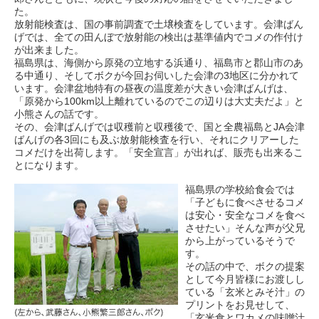
た。
放射能検査は、国の事前調査で土壌検査をしています。会津ばん
げでは、全ての田んぼで放射能の検出は基準値内でコメの作付け
が出来ました。
福島県は、海側から原発の立地する浜通り、福島市と郡山市のあ
る中通り、そしてボクが今回お伺いした会津の3地区に分かれて
います。会津盆地特有の昼夜の温度差が大きい会津ばんげは、
「原発から100km以上離れているのでこの辺りは大丈夫だよ」と
小熊さんの話です。
その、会津ばんげでは収穫前と収穫後で、国と全農福島とJA会津
ばんげの各3回にも及ぶ放射能検査を行い、それにクリアーした
コメだけを出荷します。「安全宣言」が出れば、販売も出来るこ
とになります。
福島県の学校給食会では
「子どもに食べさせるコメ
は安心・安全なコメを食べ
させたい」そんな声が父兄
から上がっているそうで
す。
その話の中で、ボクの提案
として今月皆様にお渡しし
ている「玄米とみそ汁」の
プリントをお見せして、
「玄米食とワカメの味噌汁