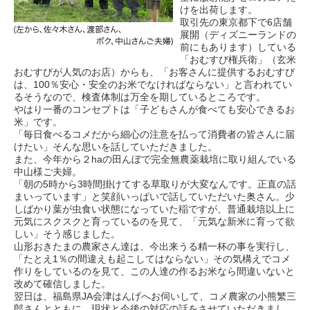
けを出荷します。
取引先の東京都下で6店舗
展開（ディズニーランドの
前にもあります）している
「おむすび権兵衛」（玄米
おむすびが人気のお店）からも、「お客さんに提供するおむすび
は、100％安心・安全のお米でなければならない」と言われてい
るそうなので、検査体制は万全を期しているところです。
やはり一番のコンセプトは「子どもさんが食べても安心できるお
米」です。
「毎日食べるコメだから細心の注意を払って消費者の皆さんに届
けたい」そんな思いを話していただきました。
また、今年から２haの田んぼで完全無農薬栽培に取り組んでいる
中山様ご夫婦。
「朝の5時から3時間掛けてする草取りが大変なんです。正直の話
まいっています」と笑顔いっぱいで話していただいた奥さん。少
しばかり葉が虫食い状態になっていた稲ですが、普通栽培以上に
元気にスクスクと育っているのを見て、「元気な新米に育って欲
しい」そう感じました。
山形おきたまの農家さん達は、今出来うる精一杯の事を実行し、
「たとえ1％の間違えも起こしてはならない」その気構えでコメ
作りをしているのを見て、この人達の作るお米なら間違いないと
改めて確信しました。
翌日は、福島県JA会津はんげへお伺いして、コメ農家の小熊繁三
郎さんとともに、現状と今後の対応の話をさせていただきまし