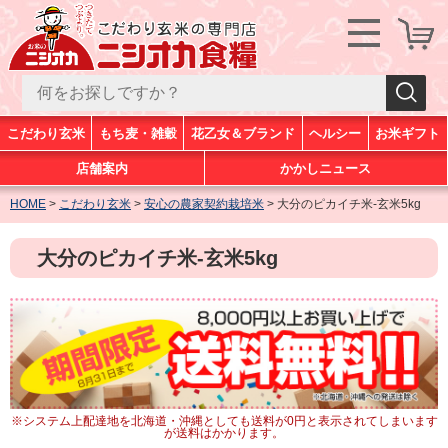
こだわり玄米
もち麦・雑穀
花乙女＆ブランド
ヘルシー
お米ギフト
店舗案内
かかしニュース
HOME
こだわり玄米
安心の農家契約栽培米
大分のピカイチ米-玄米5kg
大分のピカイチ米-玄米5kg
※システム上配達地を北海道・沖縄としても送料が0円と表示されてしまいます
が送料はかかります。