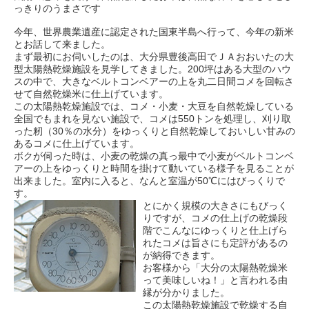
っきりのうまさです
今年、世界農業遺産に認定された国東半島へ行って、今年の新米
とお話して来ました。
まず最初にお伺いしたのは、大分県豊後高田でＪＡおおいたの大
型太陽熱乾燥施設を見学してきました。200坪はある大型のハウ
スの中で、大きなベルトコンベアーの上を丸二日間コメを回転さ
せて自然乾燥米に仕上げています。
この太陽熱乾燥施設では、コメ・小麦・大豆を自然乾燥している
全国でもまれを見ない施設で、コメは550トンを処理し、刈り取
った籾（30％の水分）をゆっくりと自然乾燥しておいしい甘みの
あるコメに仕上げています。
ボクが伺った時は、小麦の乾燥の真っ最中で小麦がベルトコンベ
アーの上をゆっくりと時間を掛けて動いている様子を見ることが
出来ました。室内に入ると、なんと室温が50℃にはびっくりで
す。
とにかく規模の大きさにもびっく
りですが、コメの仕上げの乾燥段
階でこんなにゆっくりと仕上げら
れたコメは旨さにも定評があるの
が納得できます。
お客様から「大分の太陽熱乾燥米
って美味しいね！」と言われる由
縁が分かりました。
この太陽熱乾燥施設で乾燥する自