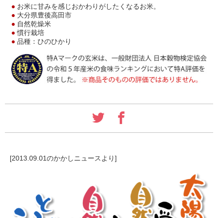
●
お米に甘みを感じおかわりがしたくなるお米。
●
大分県豊後高田市
●
自然乾燥米
●
慣行栽培
●
品種：ひのひかり
[2013.09.01のかかしニュースより]