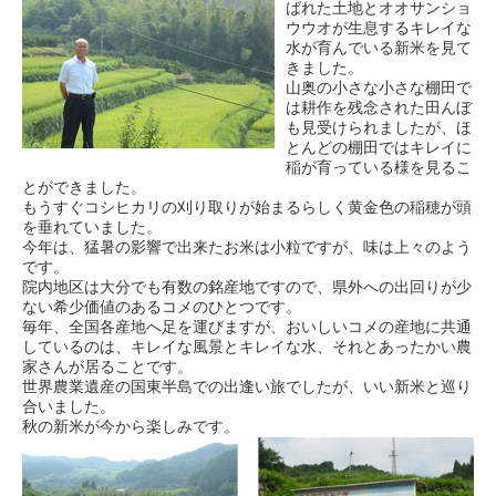
ばれた土地とオオサンショ
ウウオが生息するキレイな
水が育んでいる新米を見て
きました。
山奥の小さな小さな棚田で
は耕作を残念された田んぼ
も見受けられましたが、ほ
とんどの棚田ではキレイに
稲が育っている様を見るこ
とができました。
もうすぐコシヒカリの刈り取りが始まるらしく黄金色の稲穂が頭
を垂れていました。
今年は、猛暑の影響で出来たお米は小粒ですが、味は上々のよう
です。
院内地区は大分でも有数の銘産地ですので、県外への出回りが少
ない希少価値のあるコメのひとつです。
毎年、全国各産地へ足を運びますが、おいしいコメの産地に共通
しているのは、キレイな風景とキレイな水、それとあったかい農
家さんが居ることです。
世界農業遺産の国東半島での出逢い旅でしたが、いい新米と巡り
合いました。
秋の新米が今から楽しみです。