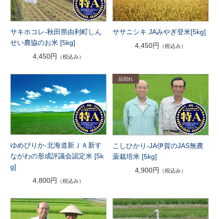
サキホコレ-秋田県由利町しん
ササニシキ JAみやぎ登米[5kg]
せい農協のお米 [5kg]
4,450円
（税込み）
4,450円
（税込み）
ゆめぴりか-北海道新ＪＡ新す
こしひかり-JA伊賀のJAS無農
ながわの形成評議会認定米 [5k
薬栽培米 [5kg]
g]
4,900円
（税込み）
4,800円
（税込み）