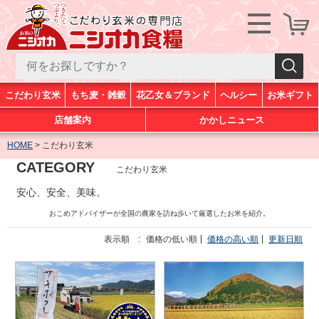
こだわり玄米
もち麦・雑穀
花乙女＆ブランド
ヘルシー
お米ギフト
店舗案内
かかしニュース
HOME
こだわり玄米
CATEGORY
こだわり玄米
安心、安全、美味。
おこめアドバイザーが全国の農家を訪ね歩いて厳選したお米を紹介。
表示順 :
価格の低い順
価格の高い順
更新日順